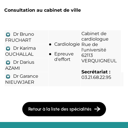
Co
nsultation au cabinet de ville
Cabinet de
Dr Bruno
cardiologue
FRUCHART
Cardiologie
Rue de
Dr Karima
l'université
Epreuve
OUCHALLAL
62113
d'effort
VERQUIGNEUL
Dr Darius
AZAMI
Secrétariat :
Dr Garance
03.21.68.22.95
NIEUWJAER
Retour à la liste des spécialités